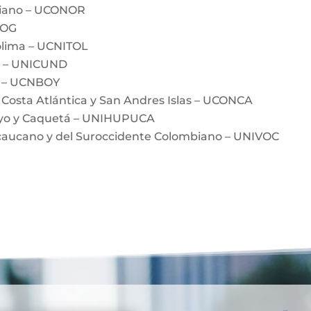
biano – UCONOR
BOG
olima – UCNITOL
a – UNICUND
á – UCNBOY
 Costa Atlántica y San Andres Islas – UCONCA
ayo y Caquetá – UNIHUPUCA
ecaucano y del Suroccidente Colombiano – UNIVOC