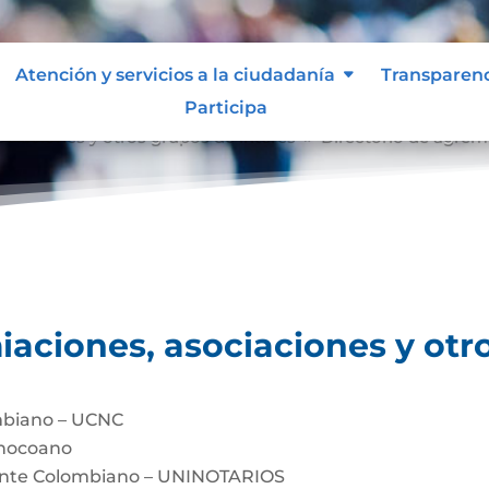
Atención y servicios a la ciudadanía
Transparen
Participa
ociaciones y otros grupos de interés
Directorio de agrem
9
iaciones, asociaciones y otr
mbiano – UCNC
Chocoano
dente Colombiano – UNINOTARIOS