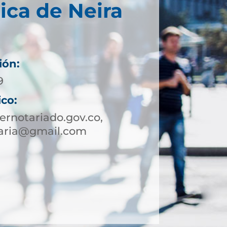
ica de Neira
ión:
9
ico:
rnotariado.gov.co,
taria@gmail.com