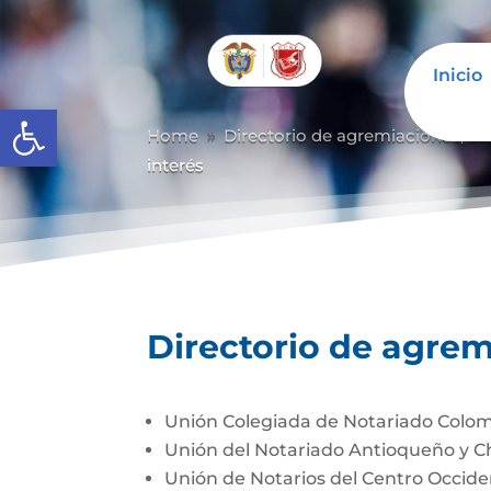
Inicio
Abrir barra de herramientas
Home
Directorio de agremiaciones, as
9
interés
Directorio de agrem
Unión Colegiada de Notariado Colo
Unión del Notariado Antioqueño y 
Unión de Notarios del Centro Occi