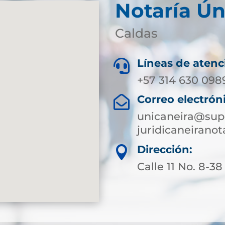
Notaría Ún
Caldas
Líneas de atenc

+57 314 630 098
Correo electrón

unicaneira@supe
juridicaneirano
Dirección:

Calle 11 No. 8-38