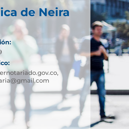
ica de Neira
ión:
9
ico:
rnotariado.gov.co,
taria@gmail.com