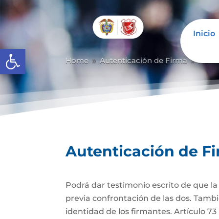
Inicio
Abrir barra de herramientas
Home
Autenticación de Firma
Auten
9
9
Autenticación de F
Podrá dar testimonio escrito de que l
previa confrontación de las dos. Tambi
identidad de los firmantes. Artículo 7