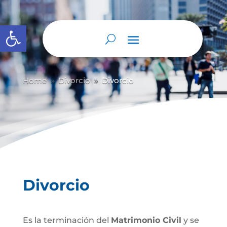
Abrir barra de herramientas
Home
Divorcio
Divorcio
9
9
Divorcio
Es la terminación del
Matrimonio Civil
y se