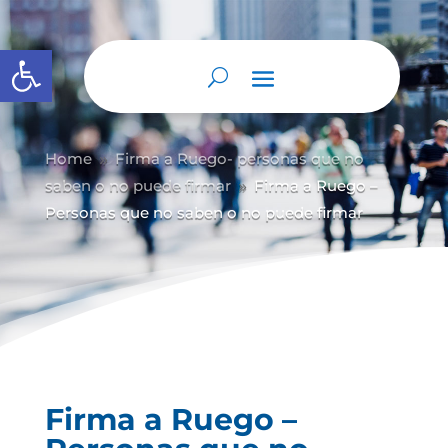
Abrir barra de herramientas
Home
Firma a Ruego- personas que no
9
saben o no puede firmar
Firma a Ruego –
9
Personas que no saben o no puede firmar
Firma a Ruego –