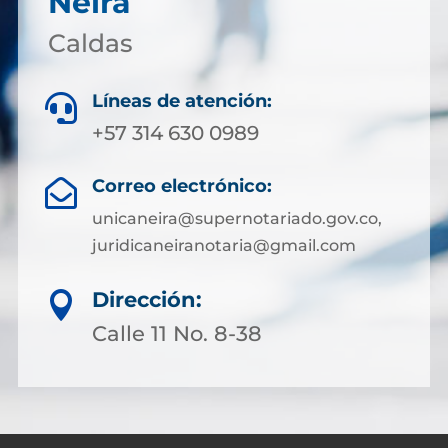
Neira
Caldas
Líneas de atención:

+57 314 630 0989
Correo electrónico:

unicaneira@supernotariado.gov.co,
juridicaneiranotaria@gmail.com
Dirección:

Calle 11 No. 8-38