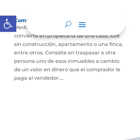
Abrir barra de herramientas
Compraventa de inmuebles
Mediante este contrato, una persona se
convierte en propietaria de una casa, lote
sin construcción, apartamento o una finca,
entre otros. Consiste en traspasar a otra
persona uno de esos inmuebles a cambio
de un valor en dinero que el comprador le
paga al vendedor....