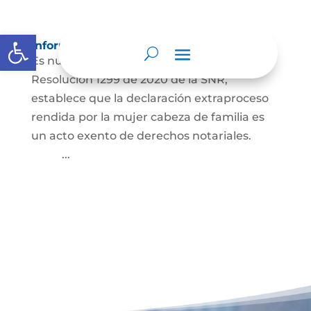
Abrir barra de herramientas
Información para Mujeres.
Es nuestro deber informar que La
Resolución 1299 de 2020 de la SNR,
establece que la declaración extraproceso
rendida por la mujer cabeza de familia es
un acto exento de derechos notariales.
...