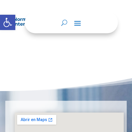
Abrir barra de herramientas
Normatividad especial que les aplique de
interés.